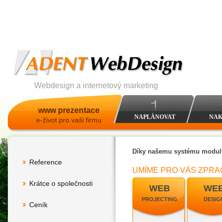
Webdesign a internetový marketing
www prezentace
NAPLÁNOVAT
NAK
e-život pro vaši firmu
Díky našemu systému modulů 
Reference
UMÍME PRO VÁS ZPRA
Krátce o společnosti
WEB
WE
PROJECTING
DESIG
Ceník