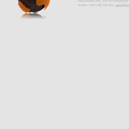
Jana Bubna 558, 293 06 Kosmonosy
tel./fax: +420 326 732 821,
adent@ad