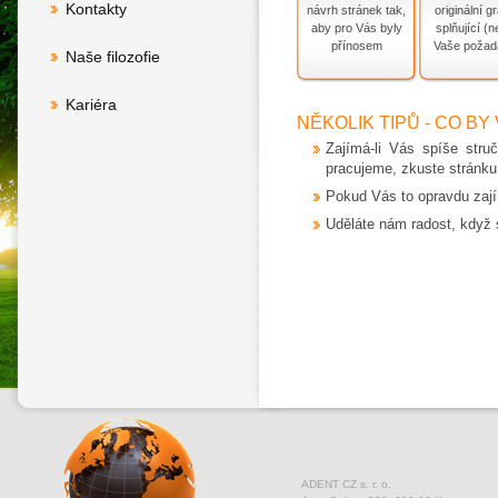
Kontakty
návrh stránek tak,
originální g
aby pro Vás byly
splňující (n
přínosem
Vaše požad
Naše filozofie
Kariéra
NĚKOLIK TIPŮ - CO BY
Zajímá-li Vás spíše stru
pracujeme, zkuste stránk
Pokud Vás to opravdu zají
Uděláte nám radost, když 
ADENT CZ s. r. o.