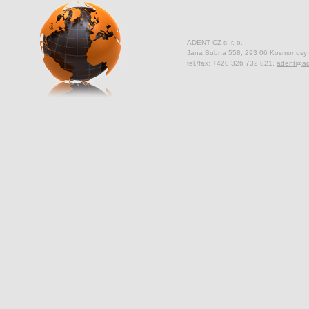
ADENT CZ s. r. o.
Jana Bubna 558, 293 06 Kosmonosy
tel./fax: +420 326 732 821,
adent@ad