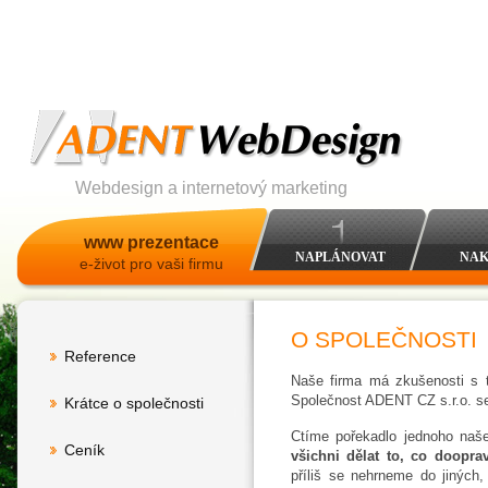
Webdesign a internetový marketing
www prezentace
NAPLÁNOVAT
NAK
e-život pro vaši firmu
O SPOLEČNOSTI
Reference
Naše firma má zkušenosti s t
Společnost ADENT CZ s.r.o. s
Krátce o společnosti
Ctíme pořekadlo jednoho našeh
Ceník
všichni dělat to, co doopr
příliš se nehrneme do jiných,