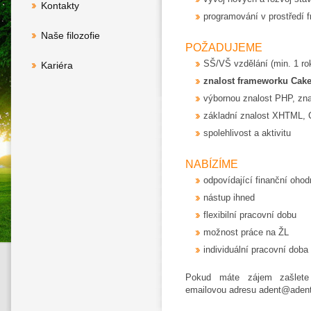
Kontakty
programování v prostředí
Naše filozofie
POŽADUJEME
SŠ/VŠ vzdělání (min. 1 r
Kariéra
znalost frameworku Cak
výbornou znalost PHP, zna
základní znalost XHTML, 
spolehlivost a aktivitu
NABÍZÍME
odpovídající finanční oho
nástup ihned
flexibilní pracovní dobu
možnost práce na ŽL
individuální pracovní doba
Pokud máte zájem zašlete 
emailovou adresu adent@adent