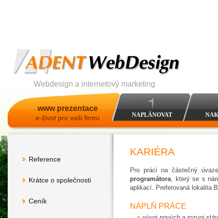
Webdesign a internetový marketing
www prezentace
NAPLÁNOVAT
NAK
e-život pro vaši firmu
KARIÉRA
Reference
Pro práci na částečný úvaz
programátora
, který se s ná
Krátce o společnosti
aplikací. Preferovaná lokalita B
Ceník
NÁPLŇ PRÁCE
vývoj nových a rozvoj stáv