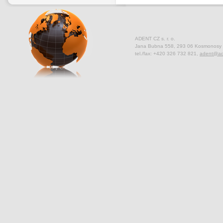
ADENT CZ s. r. o.
Jana Bubna 558, 293 06 Kosmonosy
tel./fax: +420 326 732 821,
adent@ad